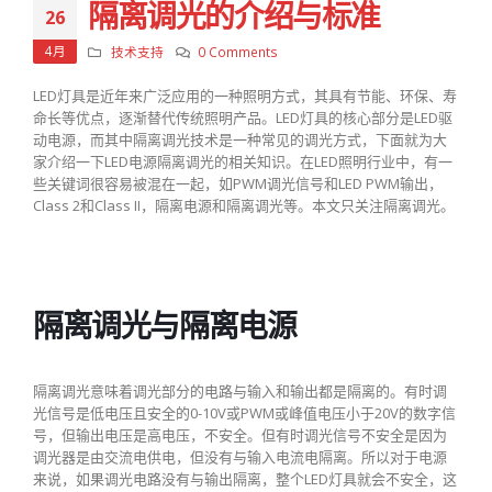
隔离调光的介绍与标准
26
4月
技术支持
0 Comments
LED灯具是近年来广泛应用的一种照明方式，其具有节能、环保、寿
命长等优点，逐渐替代传统照明产品。LED灯具的核心部分是LED驱
动电源，而其中隔离调光技术是一种常见的调光方式，下面就为大
家介绍一下LED电源隔离调光的相关知识。在LED照明行业中，有一
些关键词很容易被混在一起，如PWM调光信号和LED PWM输出，
Class 2和Class II，隔离电源和隔离调光等。本文只关注隔离调光。
隔离调光与隔离电源
隔离调光意味着调光部分的电路与输入和输出都是隔离的。有时调
光信号是低电压且安全的0-10V或PWM或峰值电压小于20V的数字信
号，但输出电压是高电压，不安全。但有时调光信号不安全是因为
调光器是由交流电供电，但没有与输入电流电隔离。所以对于电源
来说，如果调光电路没有与输出隔离，整个LED灯具就会不安全，这