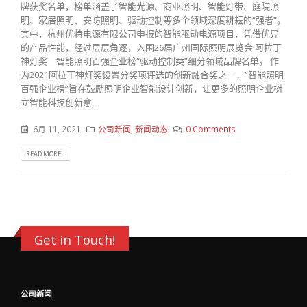
牌获奖名单，榜单涵盖了智能光源、商业照明、智能灯带、庭院照
明、家居照明、安防照明、驱动控制等多个领域深度耕耘的“强者”。
其中，杭州优特电源有限公司申报的智能驱动电源项目，凭借优异
的产品性能，经过层层角逐，入围26届广州国际照明展览会·阿拉丁
神灯奖—智能照明百强企业榜“驱动控制类”细分领域品牌名单。 作
为2021阿拉丁神灯奖设置分奖项评选的创新融合奖之一，“智能照明
百强企业榜”旨在鼓励照明企业智能设计创新，让更多的照明企业树
立智能科技创新意...
6月 11, 2021
公司新闻
,
新闻动态
0 Comments
READ MORE...
Get in Touch!
公司新闻