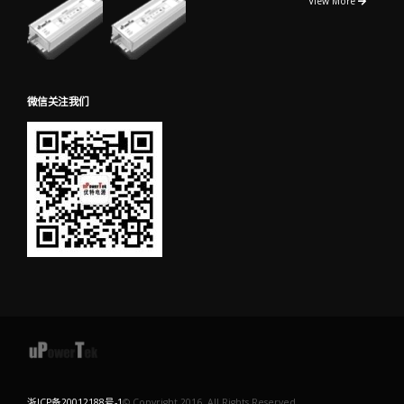
View More
微信关注我们
浙ICP备20012188号-1
© Copyright 2016. All Rights Reserved.