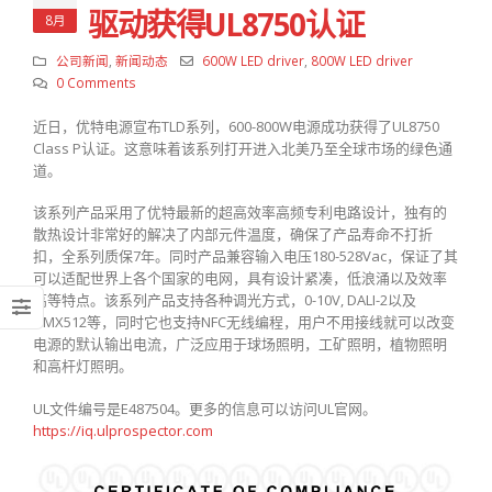
驱动获得UL8750认证
8月
公司新闻
,
新闻动态
600W LED driver
,
800W LED driver
0 Comments
近日，优特电源宣布TLD系列，600-800W电源成功获得了UL8750
Class P认证。这意味着该系列打开进入北美乃至全球市场的绿色通
道。
该系列产品采用了优特最新的超高效率高频专利电路设计，独有的
散热设计非常好的解决了内部元件温度，确保了产品寿命不打折
扣，全系列质保7年。同时产品兼容输入电压180-528Vac，保证了其
可以适配世界上各个国家的电网，具有设计紧凑，低浪涌以及效率
高等特点。该系列产品支持各种调光方式，0-10V, DALI-2以及
DMX512等，同时它也支持NFC无线编程，用户不用接线就可以改变
电源的默认输出电流，广泛应用于球场照明，工矿照明，植物照明
和高杆灯照明。
UL文件编号是E487504。更多的信息可以访问UL官网。
https://iq.ulprospector.com