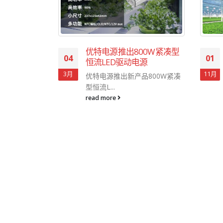
LD系列
优特电源推出800W紧凑型
04
01
电源获得UL认
恒流LED驱动电源
3月
11月
优特电源推出新产品800W紧凑
特电源BLD系列
型恒流L...
read more