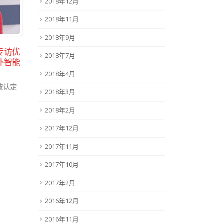
2018年12月
2018年11月
2018年9月
专访优
优特电源亮相 MJBizCon
优特
2018年7月
05
05
外智能
2025，展示新一代多路输出
获U
植物灯驱动
2018年4月
12月
9月
优特电
被认定
2025年12月5日，在全球极具影
得...
2018年3月
响力...
read
read more
2018年2月
2017年12月
2017年11月
2017年10月
2017年2月
2016年12月
2016年11月