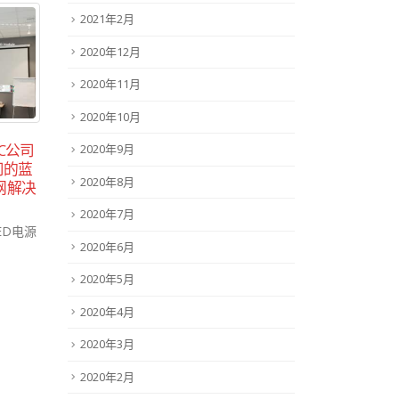
2021年2月
2020年12月
2020年11月
2020年10月
C公司
优特LED电源BLD系列恒压
重
2020年9月
11
24
司的蓝
电源通过CCC认证
有
2020年8月
网解决
精特
3月
10月
2021年2月5号，优特电源宣布
近日
BLD...
2020年7月
ED电源
来发展
read more
2020年6月
read
2020年5月
2020年4月
2020年3月
2020年2月