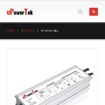
HOME
PRODUCTS
90 305VAC 输入