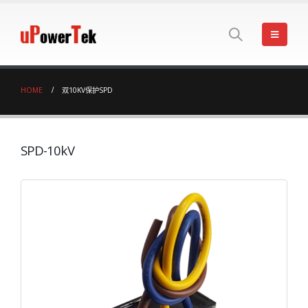
HOME
双10KV保护SPD
SPD-10kV